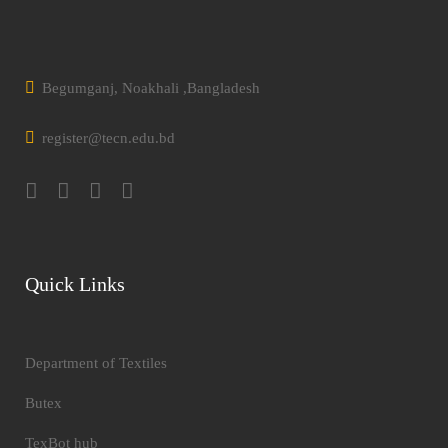
Begumganj, Noakhali ,Bangladesh
register@tecn.edu.bd
Quick Links
Department of Textiles
Butex
TexBot hub