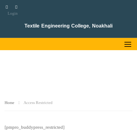
Login
Textile Engineering College, Noakhali
ACCESS RESTRICTED
Home
Access Restricted
[pmpro_buddypress_restricted]