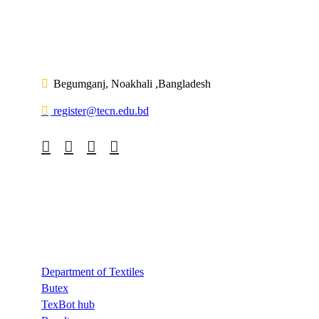
Begumganj, Noakhali ,Bangladesh
register@tecn.edu.bd
Quick Links
Department of Textiles
Butex
TexBot hub