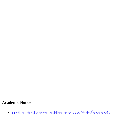
Abdul
Ahad
Ikram
Message
About
Posts
Comments
Photos
Reviews
Bookmarks
User Rating
Nobody has reviewed this user yet.
You are not logged in. Please
login
to review this user.
This user did not receive any reviews yet.
Academic Notice
টেক্সটাইল ইঞ্জিনিয়ারিং কলেজ নোয়াখালীর ২০২৫-২০২৬ শিক্ষাবর্ষে ছাত্র-ছাত্রীর