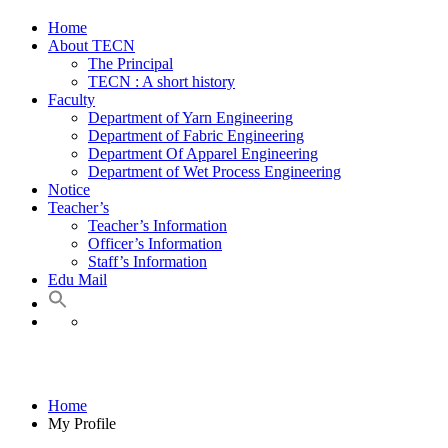
Home
About TECN
The Principal
TECN : A short history
Faculty
Department of Yarn Engineering
Department of Fabric Engineering
Department Of Apparel Engineering
Department of Wet Process Engineering
Notice
Teacher’s
Teacher’s Information
Officer’s Information
Staff’s Information
Edu Mail
My Profile
Home
My Profile