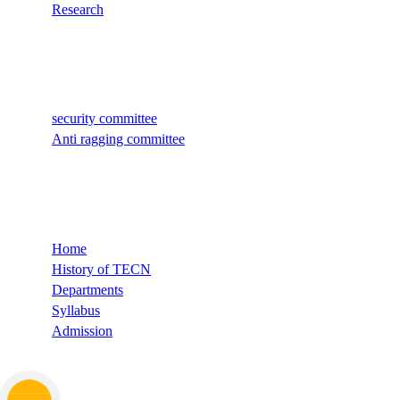
Research
Quick Links
security committee
Anti ragging committee
Quick Links
Home
History of TECN
Departments
Syllabus
Admission