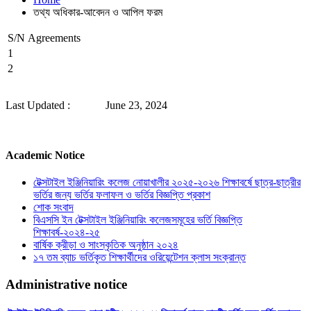
তথ্য অধিকার-আবেদন ও আপিল ফরম
S/N
Agreements
1
2
Last Updated :
June 23, 2024
Academic Notice
টেক্সটাইল ইঞ্জিনিয়ারিং কলেজ নোয়াখালীর ২০২৫-২০২৬ শিক্ষাবর্ষে ছাত্র-ছাত্রীর
ভর্তির জন্য ভর্তির ফলাফল ও ভর্তির বিজ্ঞপ্তি প্রকাশ
শোক সংবাদ
বিএসসি ইন টেক্সটাইল ইঞ্জিনিয়ারিং কলেজসমূহের ভর্তি বিজ্ঞপ্তি
শিক্ষাবর্ষ-২০২৪-২৫
বার্ষিক ক্রীড়া ও সাংস্কৃতিক অনুষ্ঠান ২০২৪
১৭ তম ব্যাচ ভর্তিকৃত শিক্ষার্থীদের ওরিয়েন্টেশন ক্লাস সংক্রান্ত
Administrative notice