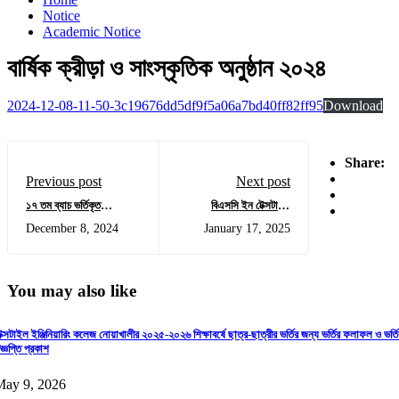
Notice
Academic Notice
বার্ষিক ক্রীড়া ও সাংস্কৃতিক অনুষ্ঠান ২০২৪
2024-12-08-11-50-3c19676dd5df9f5a06a7bd40ff82ff95
Download
Share:
Previous post
Next post
১৭ তম ব্যাচ ভর্তিকৃত
বিএসসি ইন টেক্সটাইল
শিক্ষার্থীদের ওরিয়েন্টেশন ক্লাস
ইঞ্জিনিয়ারিং কলেজসমূহের ভর্তি
December 8, 2024
January 17, 2025
সংক্রান্ত
বিজ্ঞপ্তি শিক্ষাবর্ষ-২০২৪-২৫
You may also like
েক্সটাইল ইঞ্জিনিয়ারিং কলেজ নোয়াখালীর ২০২৫-২০২৬ শিক্ষাবর্ষে ছাত্র-ছাত্রীর ভর্তির জন্য ভর্তির ফলাফল ও ভর্তি
িজ্ঞপ্তি প্রকাশ
May 9, 2026