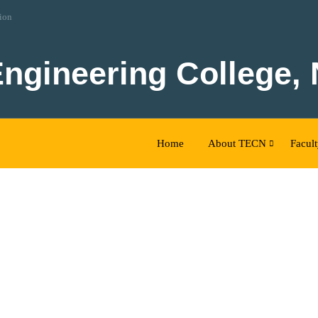
tion
Engineering College,
Home
About TECN
Facul
IZED