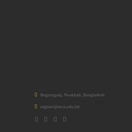
Begumganj, Noakhali ,Bangladesh
register@tecn.edu.bd