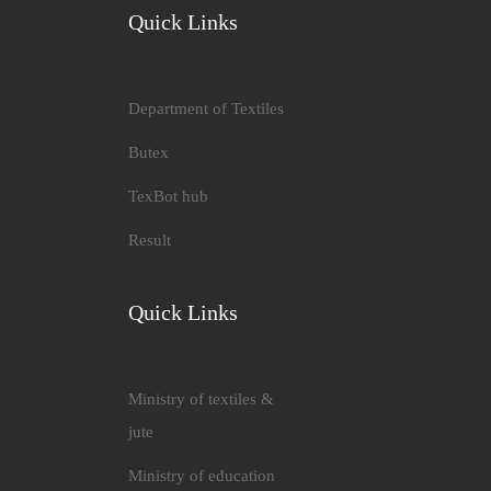
Quick Links
Department of Textiles
Butex
TexBot hub
Result
Quick Links
Ministry of textiles &
jute
Ministry of education