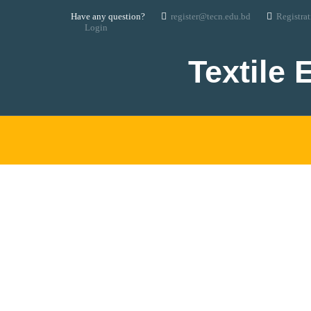
Have any question?
register@tecn.edu.bd
Registra
Login
Textile 
UNCATEGOR