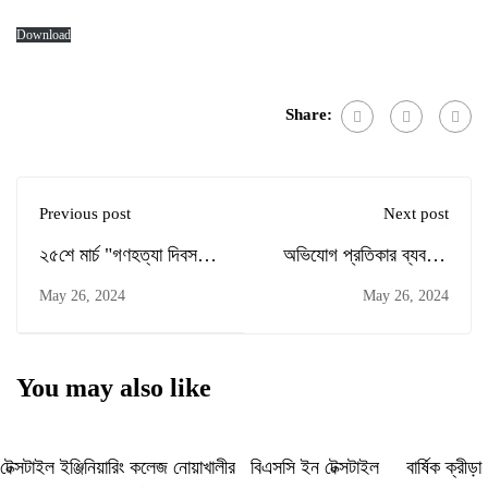
Download
Share:
Previous post
Next post
২৫শে মার্চ "গণহত্যা দিবস"
অভিযোগ প্রতিকার ব্যবস্থা
উদযাপন সংক্রান্ত
এর অভিযোগ নিষ্পত্তি
May 26, 2024
May 26, 2024
কর্মকর্তা ও আপিল কর্মকর্তা
তথ্য হালনাগাদকরণ
You may also like
টেক্সটাইল ইঞ্জিনিয়ারিং কলেজ নোয়াখালীর
বিএসসি ইন টেক্সটাইল
বার্ষিক ক্রীড়া