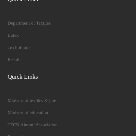
Department of Textiles
Butex
TexBot hub
Result
Quick Links
Ministry of textiles & jute
Ministry of education
TECN Alumni Association