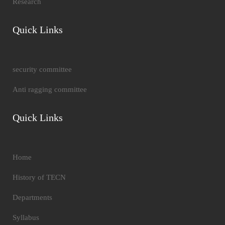
Research
Quick Links
security committee
Anti ragging committee
Quick Links
Home
History of TECN
Departments
Syllabus