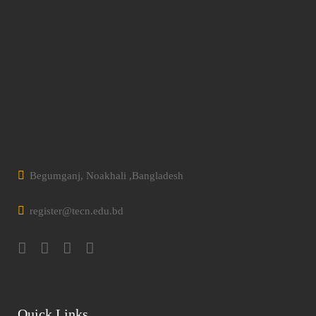
Begumganj, Noakhali ,Bangladesh
register@tecn.edu.bd
Quick Links